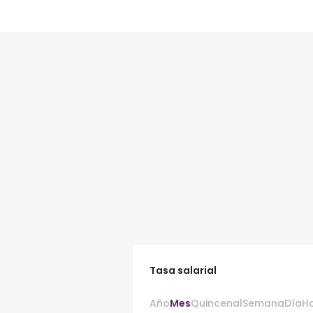
Tasa salarial
Año
Mes
Quincenal
Semana
Día
H