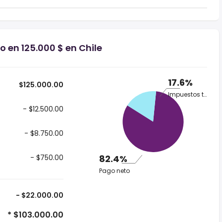
o en 125.000 $ en Chile
17.6%
$125.000.00
Impuestos totales
- $12.500.00
- $8.750.00
- $750.00
82.4%
Pago neto
- $22.000.00
* $103.000.00