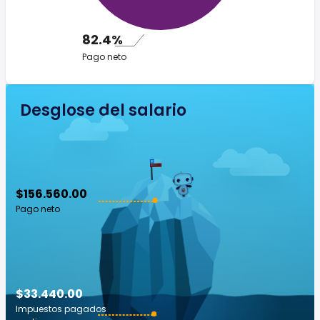
82.4%
Pago neto
Desglose del salario
$156.560.00
Pago neto
$33.440.00
Impuestos pagados