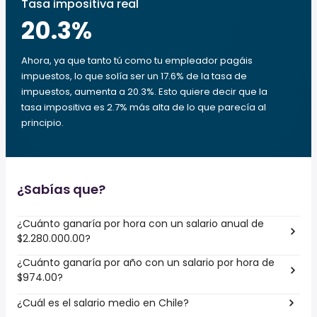
Tasa impositiva real
20.3
%
Ahora, ya que tanto tú como tu empleador pagáis
impuestos, lo que solía ser un 17.6% de la tasa de
impuestos, aumenta a 20.3%. Esto quiere decir que la
tasa impositiva es 2.7% más alta de lo que parecía al
principio.
¿Sabías que?
¿Cuánto ganaría por hora con un salario anual de
$2.280.000.00?
¿Cuánto ganaría por año con un salario por hora de
$974.00?
¿Cuál es el salario medio en Chile?