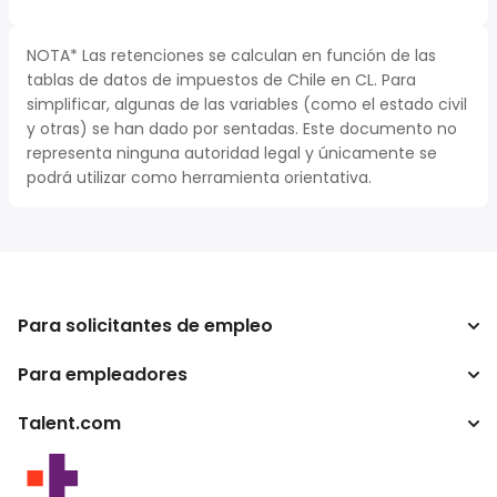
NOTA* Las retenciones se calculan en función de las
tablas de datos de impuestos de Chile en CL. Para
simplificar, algunas de las variables (como el estado civil
y otras) se han dado por sentadas. Este documento no
representa ninguna autoridad legal y únicamente se
podrá utilizar como herramienta orientativa.
Para solicitantes de empleo
Para empleadores
Buscador de trabajo
Buscador de salario
Talent.com
Empresa
Calculadora de impuestos
ATS
Otros países
Conversor de salario
Programas para publishers