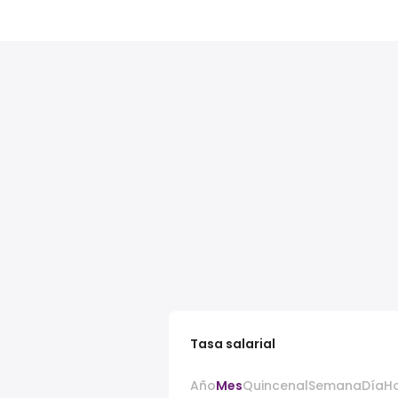
Tasa salarial
Año
Mes
Quincenal
Semana
Día
H