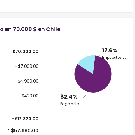
o en 70.000 $ en Chile
17.6%
$70.000.00
Impuestos totales
- $7.000.00
- $4.900.00
- $420.00
82.4%
Pago neto
- $12.320.00
* $57.680.00