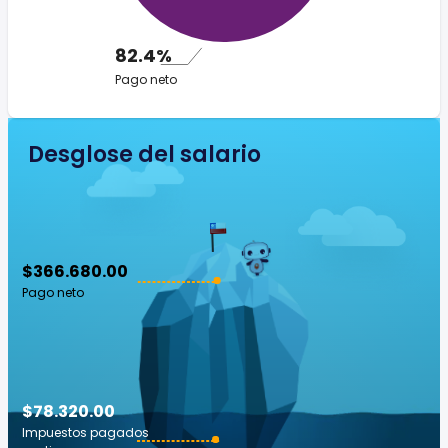
82.4%
Pago neto
Desglose del salario
$366.680.00
Pago neto
$78.320.00
Impuestos pagados