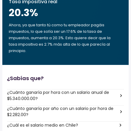
Tasa impositiva real
20.3
%
Ahora, ya que tanto tú como tu empleador pagáis
impuestos, lo que solía ser un 17.6% de la tasa de
impuestos, aumenta a 20.3%. Esto quiere decir que la
tasa impositiva es 2.7% más alta de lo que parecía al
principio.
¿Sabías que?
¿Cuánto ganaría por hora con un salario anual de
$5.340.000.00?
¿Cuánto ganaría por año con un salario por hora de
$2.282.00?
¿Cuál es el salario medio en Chile?