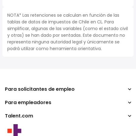
NOTA* Las retenciones se calculan en función de las
tablas de datos de impuestos de Chile en CL. Para
simplificar, algunas de las variables (como el estado civil
y otras) se han dado por sentadas. Este documento no
representa ninguna autoridad legal y únicamente se
podrá utilizar como herramienta orientativa.
Para solicitantes de empleo
Para empleadores
Buscador de trabajo
Buscador de salario
Talent.com
Empresa
Calculadora de impuestos
ATS
Otros países
Conversor de salario
Programas para publishers