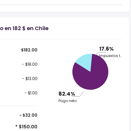
o en 182 $ en Chile
17.6%
$182.00
Impuestos totales
- $18.00
- $13.00
- $1.00
82.4%
Pago neto
- $32.00
* $150.00