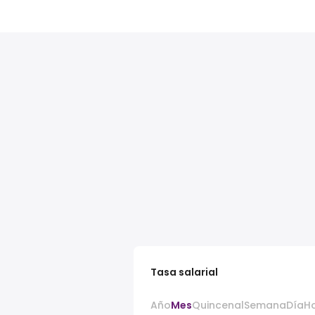
Tasa salarial
Año
Mes
Quincenal
Semana
Día
H