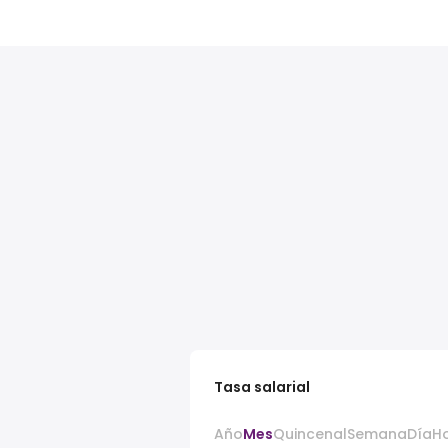
Tasa salarial
Año
Mes
Quincenal
Semana
Día
H