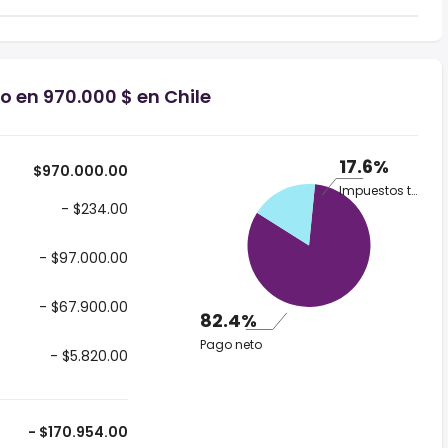
o en 970.000 $ en Chile
17.6%
$970.000.00
Impuestos totales
- $234.00
- $97.000.00
- $67.900.00
82.4%
Pago neto
- $5.820.00
- $170.954.00