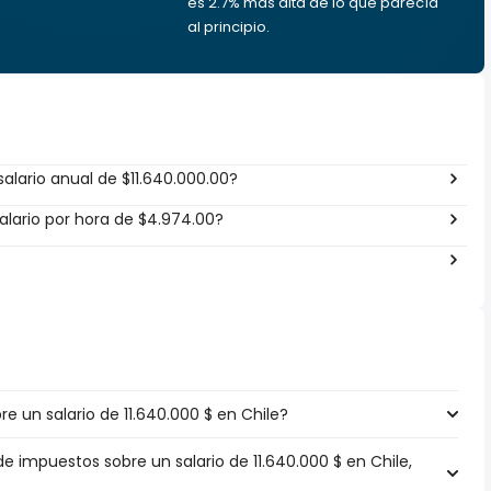
es 2.7% más alta de lo que parecía
al principio.
alario anual de $11.640.000.00?
lario por hora de $4.974.00?
?
 un salario de 11.640.000 $ en Chile?
de impuestos sobre un salario de 11.640.000 $ en Chile,