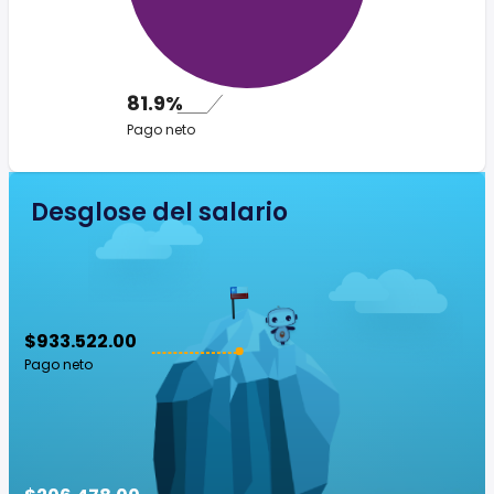
81.9%
Pago neto
Desglose del salario
$933.522.00
Pago neto