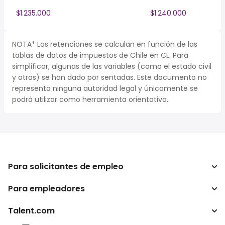
$1.235.000
$1.240.000
NOTA* Las retenciones se calculan en función de las
tablas de datos de impuestos de Chile en CL. Para
simplificar, algunas de las variables (como el estado civil
y otras) se han dado por sentadas. Este documento no
representa ninguna autoridad legal y únicamente se
podrá utilizar como herramienta orientativa.
Para solicitantes de empleo
Para empleadores
Buscador de trabajo
Buscador de salario
Talent.com
Empresa
Calculadora de impuestos